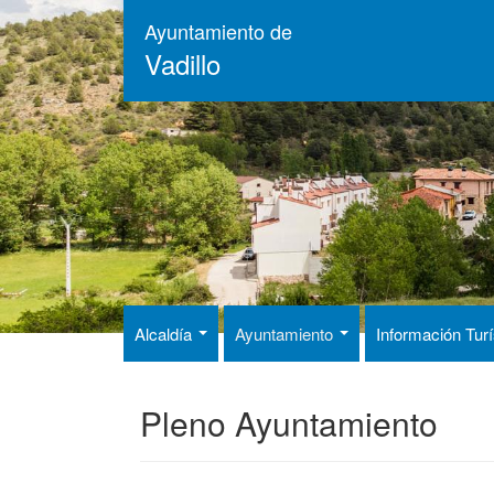
Pasar
Ayuntamiento de
al
Vadillo
contenido
principal
Alcaldía
Ayuntamiento
Información Tur
Pleno Ayuntamiento