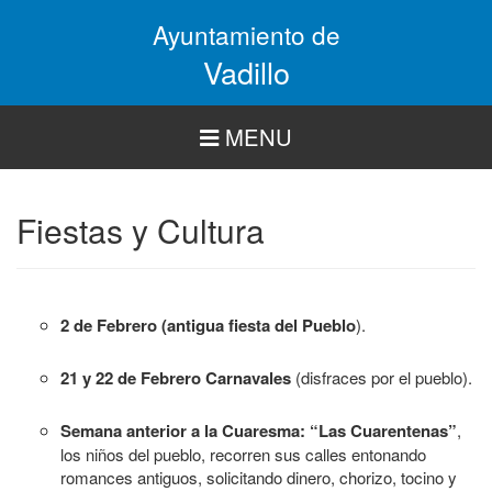
Pasar
Ayuntamiento de
al
contenido
Vadillo
principal
MENU
Fiestas y Cultura
2 de Febrero
(antigua fiesta del Pueblo
).
21 y 22 de Febrero
Carnavales
(disfraces por el pueblo).
Semana anterior a la Cuaresma: “Las Cuarentenas”
,
los niños del pueblo, recorren sus calles entonando
romances antiguos, solicitando dinero, chorizo, tocino y