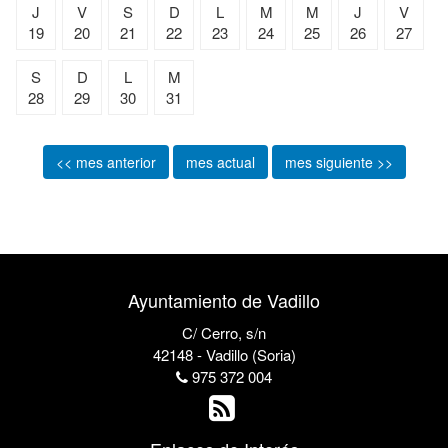
J
V
S
D
L
M
M
J
V
19
20
21
22
23
24
25
26
27
S
D
L
M
28
29
30
31
<< mes anterior
mes actual
mes siguiente >>
Ayuntamiento de Vadillo
C/ Cerro, s/n
42148 - Vadillo (Soria)
975 372 004